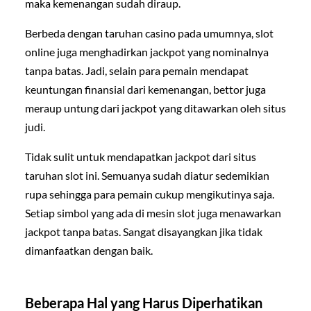
maka kemenangan sudah diraup.
Berbeda dengan taruhan casino pada umumnya, slot
online juga menghadirkan jackpot yang nominalnya
tanpa batas. Jadi, selain para pemain mendapat
keuntungan finansial dari kemenangan, bettor juga
meraup untung dari jackpot yang ditawarkan oleh situs
judi.
Tidak sulit untuk mendapatkan jackpot dari situs
taruhan slot ini. Semuanya sudah diatur sedemikian
rupa sehingga para pemain cukup mengikutinya saja.
Setiap simbol yang ada di mesin slot juga menawarkan
jackpot tanpa batas. Sangat disayangkan jika tidak
dimanfaatkan dengan baik.
Beberapa Hal yang Harus Diperhatikan