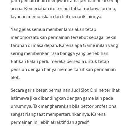
para pemain lebih menjiwai irama permainan di setiap
arena. Kemeriahan itu terjadi tatkala adanya promo,
layanan memuaskan dan hal menarik lainnya.
Yang jelas semua member lama akan tetap
menomorsatukan permainan tersebut sebagai bekal
taruhan di masa depan. Karena apa Game inilah yang
sering memberikan rasa bangga yang berlebihan.
Bahkan kalau perlu mereka bersedia untuk tetap
pensiun dengan hanya mempertaruhkan permainan
Slot.
Secara garis besar, permainan Judi Slot Online terlihat
istimewa jika dibandingkan dengan game lain pada
umumnya. Tak mengherankan bila bettor profesional
sangat riang saat mempertaruhkannya. Karena
permainan ini lebih atraktif dan agresif.