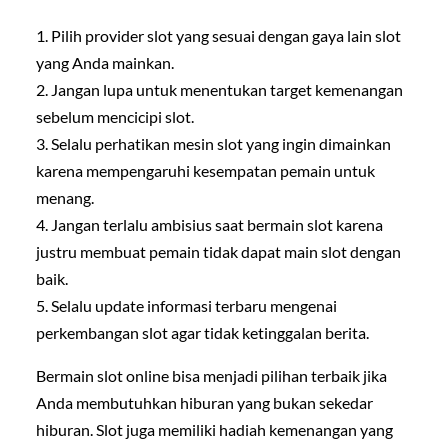
1. Pilih provider slot yang sesuai dengan gaya lain slot
yang Anda mainkan.
2. Jangan lupa untuk menentukan target kemenangan
sebelum mencicipi slot.
3. Selalu perhatikan mesin slot yang ingin dimainkan
karena mempengaruhi kesempatan pemain untuk
menang.
4. Jangan terlalu ambisius saat bermain slot karena
justru membuat pemain tidak dapat main slot dengan
baik.
5. Selalu update informasi terbaru mengenai
perkembangan slot agar tidak ketinggalan berita.
Bermain slot online bisa menjadi pilihan terbaik jika
Anda membutuhkan hiburan yang bukan sekedar
hiburan. Slot juga memiliki hadiah kemenangan yang