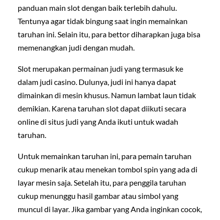
panduan main slot dengan baik terlebih dahulu.
Tentunya agar tidak bingung saat ingin memainkan
taruhan ini. Selain itu, para bettor diharapkan juga bisa
memenangkan judi dengan mudah.
Slot merupakan permainan judi yang termasuk ke
dalam judi casino. Dulunya, judi ini hanya dapat
dimainkan di mesin khusus. Namun lambat laun tidak
demikian. Karena taruhan slot dapat diikuti secara
online di situs judi yang Anda ikuti untuk wadah
taruhan.
Untuk memainkan taruhan ini, para pemain taruhan
cukup menarik atau menekan tombol spin yang ada di
layar mesin saja. Setelah itu, para penggila taruhan
cukup menunggu hasil gambar atau simbol yang
muncul di layar. Jika gambar yang Anda inginkan cocok,