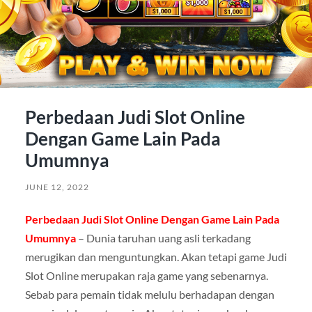
Perbedaan Judi Slot Online
Dengan Game Lain Pada
Umumnya
JUNE 12, 2022
Perbedaan Judi Slot Online Dengan Game Lain Pada
Umumnya
– Dunia taruhan uang asli terkadang
merugikan dan menguntungkan. Akan tetapi game Judi
Slot Online merupakan raja game yang sebenarnya.
Sebab para pemain tidak melulu berhadapan dengan