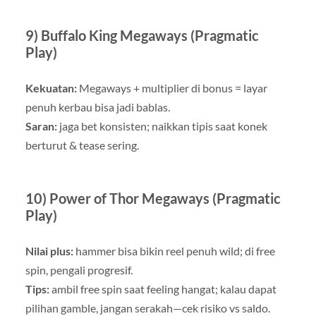
9) Buffalo King Megaways (Pragmatic
Play)
Kekuatan:
Megaways + multiplier di bonus = layar
penuh kerbau bisa jadi bablas.
Saran:
jaga bet konsisten; naikkan tipis saat konek
berturut & tease sering.
10) Power of Thor Megaways (Pragmatic
Play)
Nilai plus:
hammer bisa bikin reel penuh wild; di free
spin, pengali progresif.
Tips:
ambil free spin saat feeling hangat; kalau dapat
pilihan gamble, jangan serakah—cek risiko vs saldo.