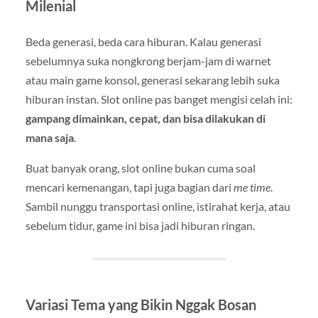
Milenial
Beda generasi, beda cara hiburan. Kalau generasi
sebelumnya suka nongkrong berjam-jam di warnet
atau main game konsol, generasi sekarang lebih suka
hiburan instan. Slot online pas banget mengisi celah ini:
gampang dimainkan, cepat, dan bisa dilakukan di
mana saja
.
Buat banyak orang, slot online bukan cuma soal
mencari kemenangan, tapi juga bagian dari
me time
.
Sambil nunggu transportasi online, istirahat kerja, atau
sebelum tidur, game ini bisa jadi hiburan ringan.
Variasi Tema yang Bikin Nggak Bosan