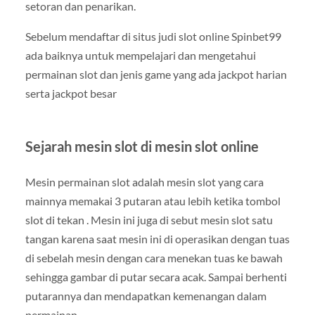
setoran dan penarikan.
Sebelum mendaftar di situs judi slot online Spinbet99
ada baiknya untuk mempelajari dan mengetahui
permainan slot dan jenis game yang ada jackpot harian
serta jackpot besar
Sejarah mesin slot di mesin slot online
Mesin permainan slot adalah mesin slot yang cara
mainnya memakai 3 putaran atau lebih ketika tombol
slot di tekan . Mesin ini juga di sebut mesin slot satu
tangan karena saat mesin ini di operasikan dengan tuas
di sebelah mesin dengan cara menekan tuas ke bawah
sehingga gambar di putar secara acak. Sampai berhenti
putarannya dan mendapatkan kemenangan dalam
permainan.