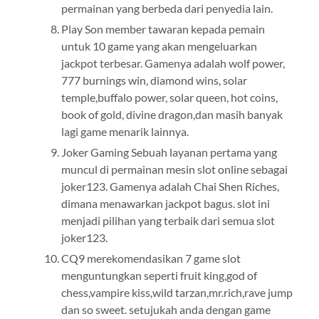
permainan yang berbeda dari penyedia lain.
Play Son member tawaran kepada pemain
untuk 10 game yang akan mengeluarkan
jackpot terbesar. Gamenya adalah wolf power,
777 burnings win, diamond wins, solar
temple,buffalo power, solar queen, hot coins,
book of gold, divine dragon,dan masih banyak
lagi game menarik lainnya.
Joker Gaming Sebuah layanan pertama yang
muncul di permainan mesin slot online sebagai
joker123. Gamenya adalah Chai Shen Riches,
dimana menawarkan jackpot bagus. slot ini
menjadi pilihan yang terbaik dari semua slot
joker123.
CQ9 merekomendasikan 7 game slot
menguntungkan seperti fruit king,god of
chess,vampire kiss,wild tarzan,mr.rich,rave jump
dan so sweet. setujukah anda dengan game