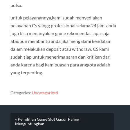
pulsa.
untuk pelayanannya,kami sudah menyediakan
pelayanan Cs yangg professional selama 24 jam. anda
juga bisa menanyakan game rekomendasi apa saja
ataupun membantu anda jika mengalami kendalam
dalam melakukan deposit atau withdraw. CS kami
sudah siap untuk menerima saran dan kritikan dari
anda karena bagi kamipuasan para anggota adalah
yang terpenting.
Categories:
Uncategorized
« Pemilihan Game Slot Gacor Paling
Menguntungkan