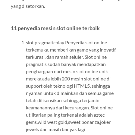
yang disetorkan.
11 penyedia mesin slot online terbaik
slot pragmaticplay Penyedia slot online
terkemuka, memberikan game yang inovatif,
terkurasi, dan ramah seluler. Slot online
pragmatis sudah banyak mendapatkan
penghargaan dari mesin slot online unik
mereka.ada lebih 200 mesin slot online di
support oleh teknologi HTML5, sehingga
nyaman untuk dimainkan dan semua game
telah dilisensikan sehingga terjamin
keamanannya dari kecurangan. Slot online
utilitarian paling terkenal adalah aztec
gems,wild west gold,sweet bonanza,joker
jewels dan masih banyak lagi